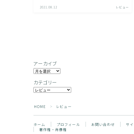
2021.08.12
レビュー
アーカイブ
ア
ー
カテゴリー
カ
カ
イ
テ
ブ
ゴ
HOME
レビュー
＞
リ
ー
ホーム
プロフィール
お問い合わせ
サイ
著作権・肖像権