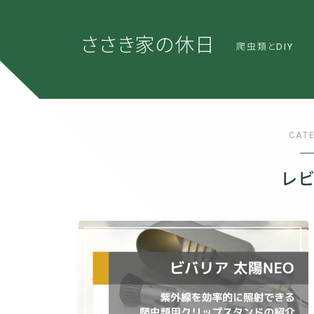
0dNpelAtERxMJ3DOyRO6abeykcvgf9SZIyHhiawd5Ks
ささき家の休日
爬虫類とDIY
CAT
レ